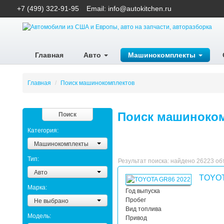
+7 (499) 322-91-95
Email: info@autokitchen.ru
Главная
Авто
Машинокомплекты
Главная
/
Поиск машинокомплектов
Поиск машиноком
Поиск
Категория:
Машинокомплекты
Тип:
Результат поиска: найдено 26223 о
Авто
TOYOT
Марка:
Год выпуска
Не выбрано
Пробег
Вид топлива
Модель:
Привод