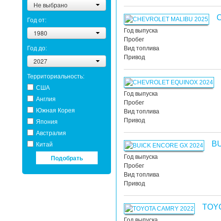
Не выбрано
Год от:
Год выпуска
1980
Пробег
Год до:
Вид топлива
Привод
2027
Территориальность:
США
Год выпуска
Англия
Пробег
Южная Корея
Вид топлива
Привод
Япония
Австралия
B
Китай
Подобрать
Год выпуска
Пробег
Вид топлива
Привод
TOY
Год выпуска