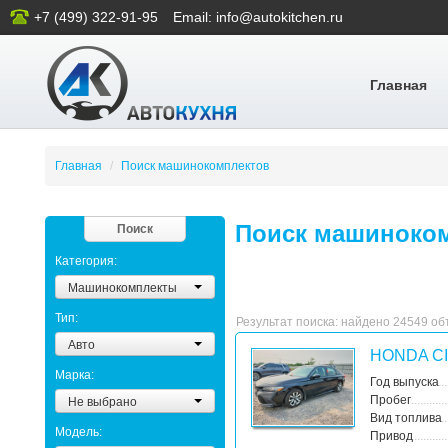
+7 (499) 322-91-95
Email: info@autokitchen.ru
Главная
Главная
/
Поиск машинокомплектов
Поиск машиноком
Поиск
Категория:
Машинокомплекты
Тип:
Результат поиска: найдено 24549 о
Авто
HONDA CI
Марка:
Год выпуска
Не выбрано
Пробег
Вид топлива
Модель:
Привод