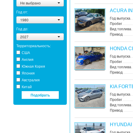
Не выбрано
ACURA I
Год от:
Год выпуска
1980
Пробег
Год до:
Вид топлива
Привод
2027
Территориальность:
HONDA CI
США
Год выпуска
Англия
Пробег
Южная Корея
Вид топлива
Привод
Япония
Австралия
KIA FORT
Китай
Подобрать
Год выпуска
Пробег
Вид топлива
Привод
HYUNDAI
Год выпуска