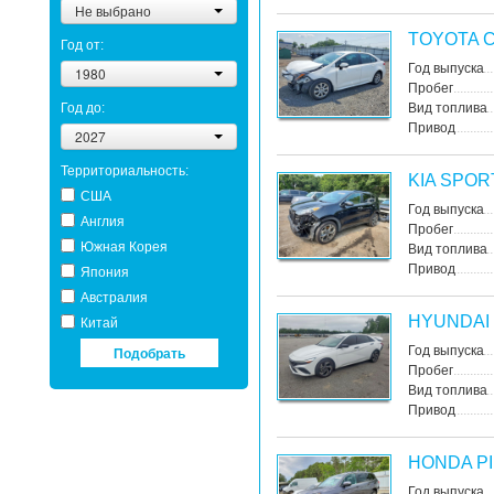
Не выбрано
TOYOTA 
Год от:
Год выпуска
1980
Пробег
Год до:
Вид топлива
Привод
2027
Территориальность:
KIA SPO
США
Год выпуска
Англия
Пробег
Южная Корея
Вид топлива
Привод
Япония
Австралия
HYUNDAI
Китай
Подобрать
Год выпуска
Пробег
Вид топлива
Привод
HONDA P
Год выпуска