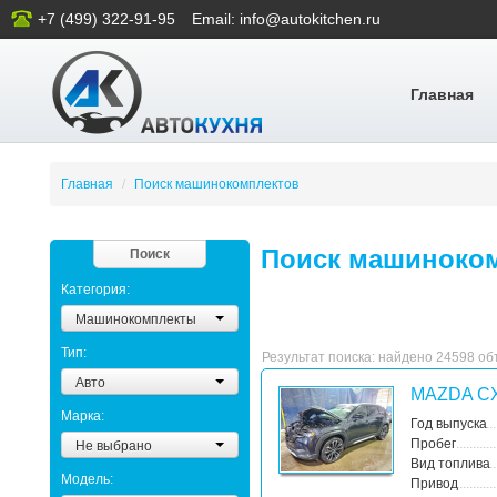
+7 (499) 322-91-95
Email: info@autokitchen.ru
Главная
Главная
/
Поиск машинокомплектов
Поиск машиноком
Поиск
Категория:
Машинокомплекты
Тип:
Результат поиска: найдено 24598 о
Авто
MAZDA CX
Марка:
Год выпуска
Не выбрано
Пробег
Вид топлива
Модель:
Привод