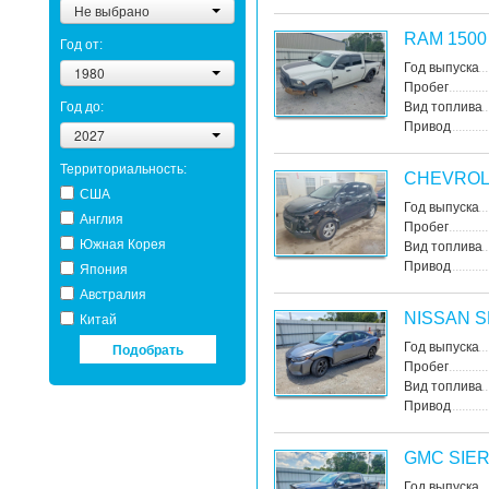
Не выбрано
RAM 1500
Год от:
Год выпуска
1980
Пробег
Год до:
Вид топлива
Привод
2027
Территориальность:
CHEVROL
США
Год выпуска
Англия
Пробег
Южная Корея
Вид топлива
Привод
Япония
Австралия
NISSAN 
Китай
Подобрать
Год выпуска
Пробег
Вид топлива
Привод
GMC SIE
Год выпуска