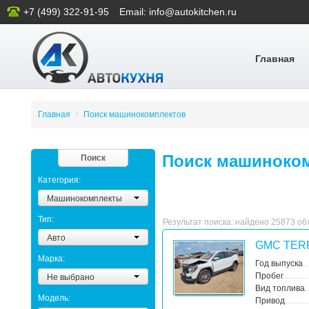
+7 (499) 322-91-95
Email: info@autokitchen.ru
Главная
Главная
/
Поиск машинокомплектов
Поиск машиноком
Поиск
Категория:
Машинокомплекты
Тип:
Результат поиска: найдено 25873 о
Авто
GMC TER
Марка:
Год выпуска
Не выбрано
Пробег
Вид топлива
Модель:
Привод